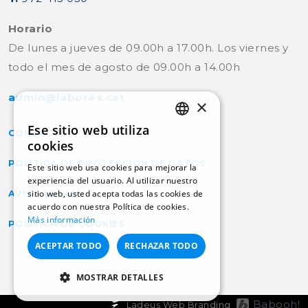
Horario
De lunes a jueves de 09.00h a 17.00h. Los viernes y
todo el mes de agosto de 09.00h a 14.00h
admin@laborex.cat
×
Ese sitio web utiliza
CONTACTO
CATALAN
cookies
POLÍTICA DE PROTECCIÓN DE DATOS
SPANISH
Este sitio web usa cookies para mejorar la
experiencia del usuario. Al utilizar nuestro
sitio web, usted acepta todas las cookies de
AVISO LEGAL
acuerdo con nuestra Política de cookies.
Más información
POLÍTICA DE COOKIES
ACEPTAR TODO
RECHAZAR TODO
MOSTRAR DETALLES
COOKIES ESTRICTAMENTE
Babooh!
Ladeus Web Branding