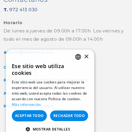
T.
972 413 030
Horario
De lunes a jueves de 09.00h a 17.00h. Los viernes y
todo el mes de agosto de 09.00h a 14.00h
admin@laborex.cat
×
Ese sitio web utiliza
CONTACTO
CATALAN
cookies
POLÍTICA DE PROTECCIÓN DE DATOS
SPANISH
Este sitio web usa cookies para mejorar la
experiencia del usuario. Al utilizar nuestro
sitio web, usted acepta todas las cookies de
AVISO LEGAL
acuerdo con nuestra Política de cookies.
Más información
POLÍTICA DE COOKIES
ACEPTAR TODO
RECHAZAR TODO
MOSTRAR DETALLES