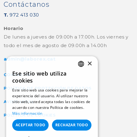
Contáctanos
T.
972 413 030
Horario
De lunes a jueves de 09.00h a 17.00h. Los viernes y
todo el mes de agosto de 09.00h a 14.00h
admin@laborex.cat
×
Ese sitio web utiliza
CONTACTO
CATALAN
cookies
POLÍTICA DE PROTECCIÓN DE DATOS
SPANISH
Este sitio web usa cookies para mejorar la
experiencia del usuario. Al utilizar nuestro
sitio web, usted acepta todas las cookies de
AVISO LEGAL
acuerdo con nuestra Política de cookies.
Más información
POLÍTICA DE COOKIES
ACEPTAR TODO
RECHAZAR TODO