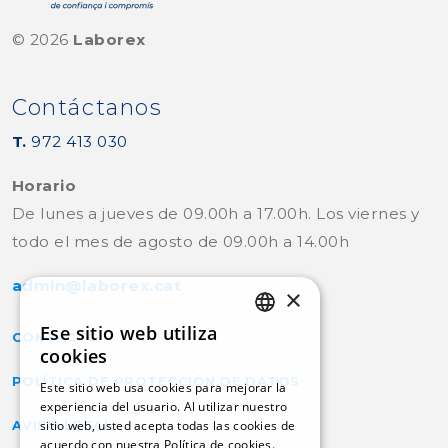
©
2026
Laborex
Contáctanos
T.
972 413 030
Horario
De lunes a jueves de 09.00h a 17.00h. Los viernes y
todo el mes de agosto de 09.00h a 14.00h
admin@laborex.cat
×
Ese sitio web utiliza
CONTACTO
CATALAN
cookies
POLÍTICA DE PROTECCIÓN DE DATOS
SPANISH
Este sitio web usa cookies para mejorar la
experiencia del usuario. Al utilizar nuestro
sitio web, usted acepta todas las cookies de
AVISO LEGAL
acuerdo con nuestra Política de cookies.