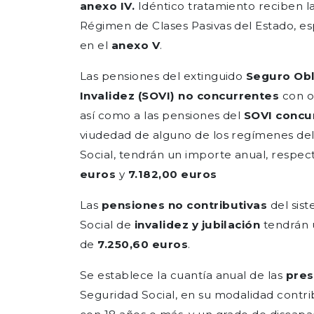
anexo IV.
Idéntico tratamiento reciben l
Régimen de Clases Pasivas del Estado, e
en el
anexo V
.
Las pensiones del extinguido
Seguro Obl
Invalidez
(SOVI)
no concurrentes
con o
así como a las pensiones del
SOVI concu
viudedad de alguno de los regímenes del
Social, tendrán un importe anual, respe
euros
y
7.182,00 euros
Las
pensiones no contributivas
del sis
Social de
invalidez y jubilación
tendrán 
de
7.250,60 euros
.
Se establece la cuantía anual de las
pres
Seguridad Social, en su modalidad contrib