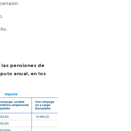
pensión:
o.
ño.
 las pensiones de
puto anual, en los