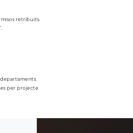
rmisos retribuïts.
T.
o departaments.
es per projecte.