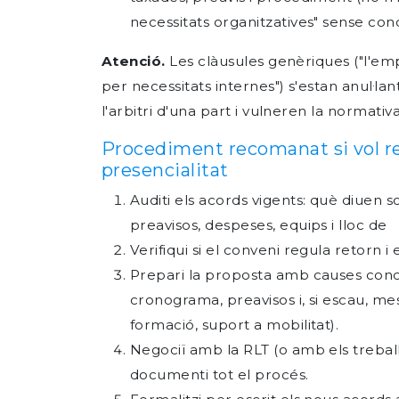
necessitats organitzatives" sense conc
Atenció.
Les clàusules genèriques ("l'em
per necessitats internes") s'estan anul·lan
l'arbitri d'una part i vulneren la normativa
Procediment recomanat si vol r
presencialitat
Auditi els acords vigents: què diuen so
preavisos, despeses, equips i lloc de
Verifiqui si el conveni regula retorn i
Prepari la proposta amb causes conc
cronograma, preavisos i, si escau, mes
formació, suport a mobilitat).
Negociï amb la RLT (o amb els treballa
documenti tot el procés.