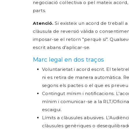
negociació col·lectiva o pel mateix acord, 
parts.
Atenció.
Si existeix un acord de treball a 
clàusula de reversió vàlida o consentimen
imposar-se el retorn "perquè sí". Qualsev
escrit abans d'aplicar-se.
Marc legal en dos traços
Voluntarietat i acord escrit. El teletr
ni es retira de manera automàtica. Reve
segons els pactes o el que es preveu
Contingut mínim i notificacions. L'ac
mínim i comunicar-se a la RLT/Oficin
escaigui.
Límits a clàusules abusives. L'Audiènc
clàusules genèriques o desequilibrad