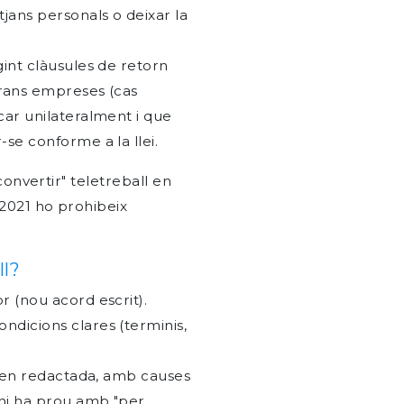
jans personals o deixar la
int clàusules de retorn
grans empreses (cas
car unilateralment i que
se conforme a la llei.
 "convertir" teletreball en
0/2021 ho prohibeix
ll?
r (nou acord escrit).
dicions clares (terminis,
 ben redactada, amb causes
'hi ha prou amb "per