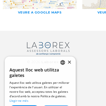
VEURE A GOOGLE MAPS
VEU
×
©
2026
Laborex
Aquest lloc web utilitza
CATALAN
galetes
SPANISH
Aquest lloc web utilitza galetes per millorar
l'experiència de l'usuari. En utilitzar el
nostre lloc web, accepteu totes les galetes
d’acord amb la nostra Política de galetes.
Llegir-ne més