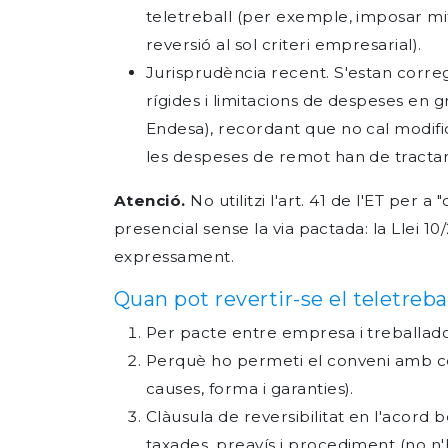
teletreball (per exemple, imposar mit
reversió al sol criteri empresarial).
Jurisprudència recent. S'estan correg
rígides i limitacions de despeses en 
Endesa), recordant que no cal modifi
les despeses de remot han de tractar-
Atenció.
No utilitzi l'art. 41 de l'ET per a
presencial sense la via pactada: la Llei 1
expressament.
Quan pot revertir-se el teletreba
Per pacte entre empresa i treballado
Perquè ho permeti el conveni amb con
causes, forma i garanties).
Clàusula de reversibilitat en l'acord
taxades, preavís i procediment (no n