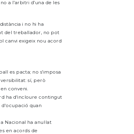
no a l'arbitri d'una de les
distància i no hi ha
t del treballador, no pot
ol canvi exigeix nou acord
eball es pacta; no s'imposa
rsibilitat: sí, però
 en conveni.
ord ha d'incloure contingut
a d'ocupació quan
ia Nacional ha anul·lat
es en acords de