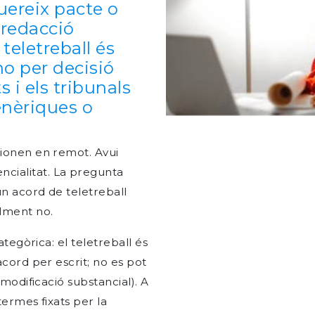
uereix pacte o
 redacció
 teletreball és
 no per decisió
ts i els tribunals
enèriques o
cionen en remot. Avui
cialitat. La pregunta
 un acord de teletreball
alment no.
categòrica: el teletreball és
acord per escrit; no es pot
(modificació substancial). A
 termes fixats per la