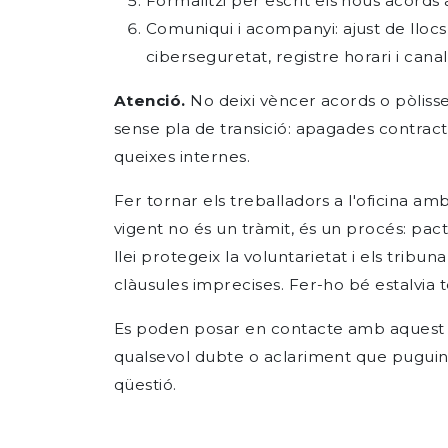
Formalitzi per escrit els nous acords 
Comuniqui i acompanyi: ajust de lloc
ciberseguretat, registre horari i cana
Atenció.
No deixi vèncer acords o pòliss
sense pla de transició: apagades contractu
queixes internes.
Fer tornar els treballadors a l'oficina am
vigent no és un tràmit, és un procés: pact
llei protegeix la voluntarietat i els tribun
clàusules imprecises. Fer-ho bé estalvia t
Es poden posar en contacte amb aquest 
qualsevol dubte o aclariment que pugui
qüestió.