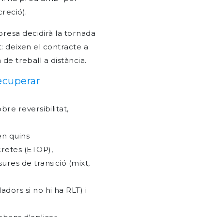
reció).
presa decidirà la tornada
t: deixen el contracte a
 de treball a distància.
ecuperar
bre reversibilitat,
 en quins
retes (ETOP),
ures de transició (mixt,
dors si no hi ha RLT) i