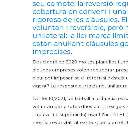
seu compte: la reversió req
cobertura en conveni i una
rigorosa de les clàusules. El
voluntari i reversible, però
unilateral: la llei marca lími
estan anul·lant clàusules g
imprecises.
Des d'abril de 2020 moltes plantilles fun
algunes empreses volen recuperar presen
clau: pot imposar-se el retorn si existeix
vigent? La resposta curta és no, unilater
La Llei 10/2021, de treball a distància, és 
voluntari per a totes dues parts i exigeix 
imposar (ni suprimir-lo) usant l'art. 41 ET 
més, la reversibilitat existeix, però en els