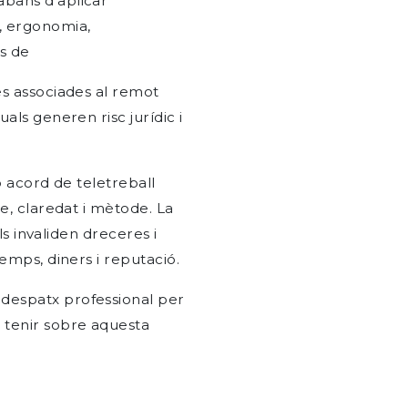
abans d'aplicar
s, ergonomia,
ls de
es associades al remot
als generen risc jurídic i
b acord de teletreball
e, claredat i mètode. La
als invaliden dreceres i
emps, diners i reputació.
despatx professional per
n
tenir sobre aquesta