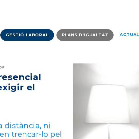
ACTUAL
GESTIÓ LABORAL
PLANS D'IGUALTAT
25
resencial
xigir el
a distància, ni
en trencar-lo pel