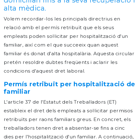
domiciliari fins a la seva recuperació i
alta mèdica.
Volem recordar-los les principals directrius en
relació amb el permís retribuït que els seus
empleats poden sol·licitar per hospitalització d'un
familiar, així com el que succeeix quan aquest
familiar és donat d'alta hospitalària. Aquesta circular
pretén resoldre dubtes freqüents i aclarir les
condicions d'aquest dret laboral.
Permís retribuït per hospitalització de
familiar
L'article 37 de l'Estatut dels Treballadors (ET)
estableix el dret dels empleats a sol·licitar permisos
retribuïts per raons familiars greus. En concret, els
treballadors tenen dret a absentar-se fins a cinc
dies per l'hospitalització d'un familiar. A continuació,