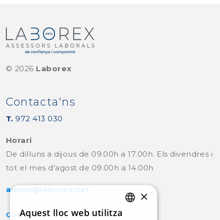
©
2026
Laborex
Contacta'ns
T.
972 413 030
Horari
De dilluns a dijous de 09.00h a 17.00h. Els divendres i
tot el mes d'agost de 09.00h a 14.00h
admin@laborex.cat
×
Aquest lloc web utilitza
CONTACTE
CATALAN