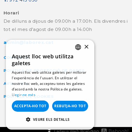
Horari
De dilluns a dijous de 09.00h a 17.00h. Els divendres i
tot el mes d'agost de 09.00h a 14.00h
admin@laborex.cat
×
Aquest lloc web utilitza
CONTACTE
CATALAN
galetes
POLÍTICA DE PROTECCIÓ DE DADES
SPANISH
Aquest lloc web utilitza galetes per millorar
l'experiència de l'usuari. En utilitzar el
nostre lloc web, accepteu totes les galetes
AVÍS LEGAL
d’acord amb la nostra Política de galetes.
Llegir-ne més
POLÍTICA DE COOKIES
ACCEPTA-HO TOT
REBUTJA-HO TOT
VEURE ELS DETALLS
Babooh!
Ladeus Web Branding