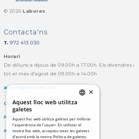
©
2026
Laborex
Contacta'ns
T.
972 413 030
Horari
De dilluns a dijous de 09.00h a 17.00h. Els divendres i
tot el mes d'agost de 09.00h a 14.00h
admin@laborex.cat
×
Aquest lloc web utilitza
CONTACTE
CATALAN
galetes
POLÍTICA DE PROTECCIÓ DE DADES
SPANISH
Aquest lloc web utilitza galetes per millorar
l'experiència de l'usuari. En utilitzar el
nostre lloc web, accepteu totes les galetes
AVÍS LEGAL
d’acord amb la nostra Política de galetes.