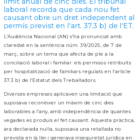
límit anual de cinc dies. El tribunal
laboral recorda que cada nou fet
causant obre un dret independent al
permís previst en l'art. 37.3 b) de l'ET.
L'Audiència Nacional (AN) s'ha pronunciat amb
claredat en la sentència núm. 39/2025, de 7 de
març, sobre un tema que afecta de ple a la
conciliació laboral i familiar: els permisos retribuïts
per hospitalització de familiars regulats en l'article
37.3 b) de l'Estatut dels Treballadors.
Diverses empreses aplicaven una limitació que
suposava reconèixer un màxim de cinc dies
laborables a l'any, amb independència de quantes
vegades es produís el fet causant. Aquesta pràctica,
ara declarada nul·la, suposava una retallada no
prevista en la llei i generava inseguretat jurídica en