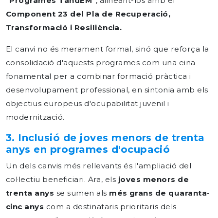
"Programes
TàndEM"
, alineant-los amb el
Component 23 del Pla de Recuperació,
Transformació i Resiliència.
El canvi no és merament formal, sinó que reforça la
consolidació d'aquests programes com una eina
fonamental per a combinar formació pràctica i
desenvolupament professional, en sintonia amb els
objectius europeus d'ocupabilitat juvenil i
modernització.
3. Inclusió de joves menors de trenta
anys en programes d'ocupació
Un dels canvis més rellevants és l'ampliació del
col·lectiu beneficiari. Ara, els
joves
menors
de
trenta
anys
se sumen als
més
grans
de
quaranta-
cinc
anys
com a destinataris prioritaris dels