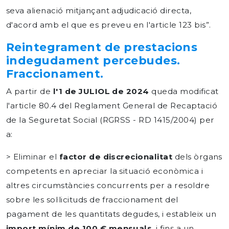
seva alienació mitjançant adjudicació directa,
d'acord amb el que es preveu en l'article 123 bis”.
Reintegrament de prestacions
indegudament percebudes.
Fraccionament.
A partir de
l'1 de JULIOL de 2024
queda modificat
l'article 80.4 del Reglament General de Recaptació
de la Seguretat Social (RGRSS - RD 1415/2004) per
a:
> Eliminar el
factor de discrecionalitat
dels òrgans
competents en apreciar la situació econòmica i
altres circumstàncies concurrents per a resoldre
sobre les sol·licituds de fraccionament del
pagament de les quantitats degudes, i estableix un
import mínim de 100 € mensuals
, i fins a un