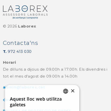
©
2026
Laborex
Contacta'ns
T.
972 413 030
Horari
De dilluns a dijous de 09.00h a 17.00h. Els divendres i
tot el mes d'agost de 09.00h a 14.00h
admin@laborex.cat
×
Aquest lloc web utilitza
CONTACTE
CATALAN
galetes
POLÍTICA DE PROTECCIÓ DE DADES